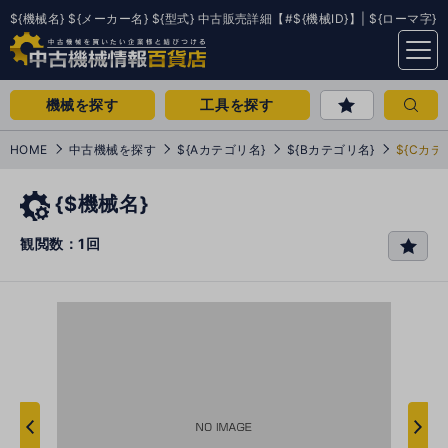
${機械名} ${メーカー名} ${型式} 中古販売詳細【#${機械ID}】| ${ローマ字}
menu
機械を探す
工具を探す
HOME
中古機械を探す
${Aカテゴリ名}
${Bカテゴリ名}
${Cカテ
{$機械名}
観閲数：1回
favo
rit
e
次
へ
へ
前