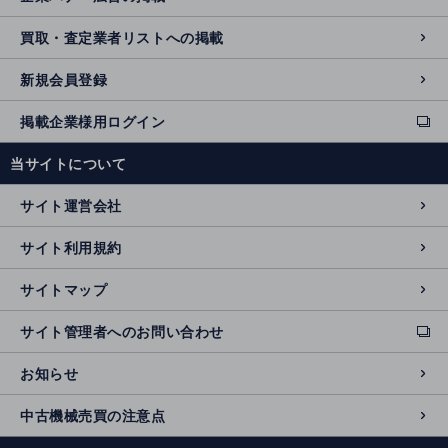
買取・査定業者リストへの掲載
新規会員登録
掲載企業様用ログイン
ext
e
当サイトについて
r
n
サイト運営会社
al
si
サイト利用規約
t
e
サイトマップ
サイト管理者へのお問い合わせ
ext
e
お知らせ
r
n
中古機械売買の注意点
al
si