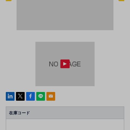
linke
x
Face
line
mail
di
b
n
oo
在庫コード
k