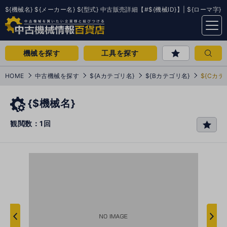
${機械名} ${メーカー名} ${型式} 中古販売詳細【#${機械ID}】| ${ローマ字}
menu
機械を探す
工具を探す
HOME
中古機械を探す
${Aカテゴリ名}
${Bカテゴリ名}
${Cカテ
{$機械名}
観閲数：1回
favo
rit
e
次
へ
へ
前