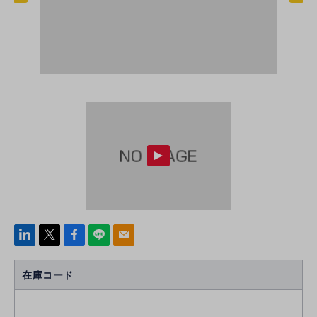
linke
x
Face
line
mail
di
b
n
oo
在庫コード
k