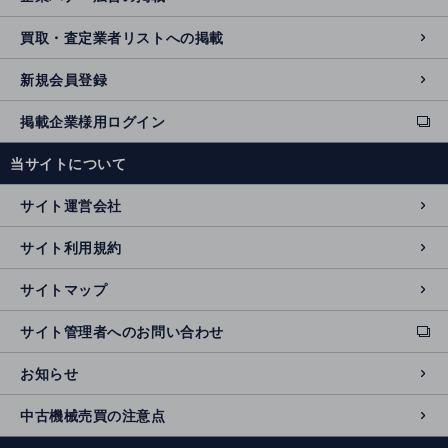
買取・査定業者リストへの掲載
新規会員登録
掲載企業様用ログイン
ext
e
当サイトについて
r
n
サイト運営会社
al
si
サイト利用規約
t
e
サイトマップ
サイト管理者へのお問い合わせ
ext
e
お知らせ
r
n
中古機械売買の注意点
al
si