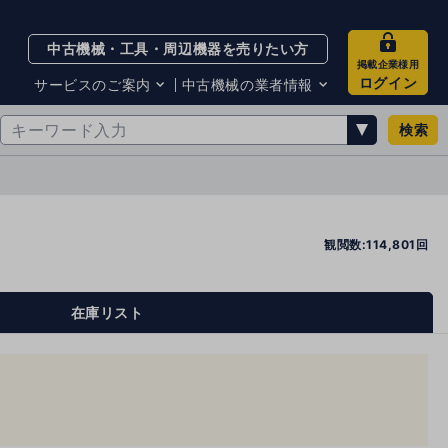
中古機械・工具・周辺機器を売りたい方
掲載企業様用
ログイン
サービスのご案内
中古機械の業者情報
検索
サービスのご案内
掲載企業一覧
お知らせ
買取・査定業者リスト
中古機械販売の注意点
サイト利用規約
サイト運営会社
観閲数:114,801回
メルマガバックナンバー
在庫リスト