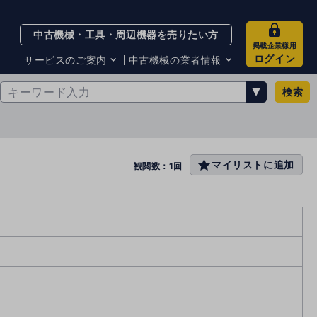
中古機械・工具・周辺機器を売りたい方
掲載企業様用
ログイン
サービスのご案内
中古機械の業者情報
検索
サービスのご案内
掲載企業一覧
お知らせ
買取・査定業者リスト
中古機械販売の注意点
サイト利用規約
マイリストに追加
favo
観閲数：1回
サイト運営会社
rit
メルマガバックナンバー
e