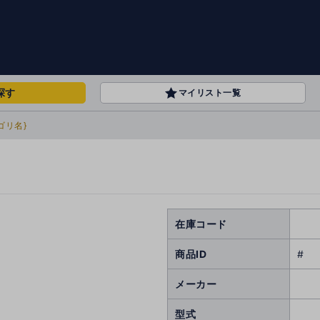
探す
マイリスト一覧
ゴリ名}
在庫コード
商品ID
#
メーカー
型式