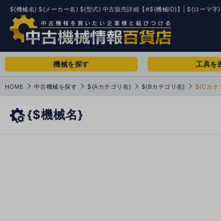
${機械名} ${メーカー名} ${型式} 中古販売詳細【#${機械ID}】| ${ローマ字}
機械を探す
工具を
HOME
中古機械を探す
${Aカテゴリ名}
${Bカテゴリ名}
${Cカテ
{$機械名}