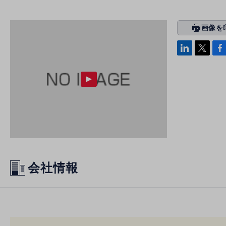
画像を
prin
ti
linke
x
Face
n
di
b
g
n
oo
k
会社情報