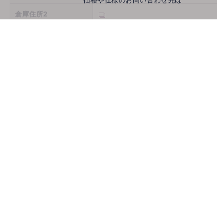
倉庫住所2
倉庫住所3
営業時間
定休日
お問い合わせ
メールでお問い合わせ
mail
取扱機種
ホームページ
古物商許可番号
推薦会社
登録年月日
2026/08/08