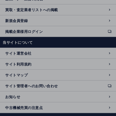
買取・査定業者リストへの掲載
新規会員登録
掲載企業様用ログイン
ext
e
当サイトについて
r
n
サイト運営会社
al
si
サイト利用規約
t
e
サイトマップ
サイト管理者へのお問い合わせ
ext
e
お知らせ
r
n
中古機械売買の注意点
al
si