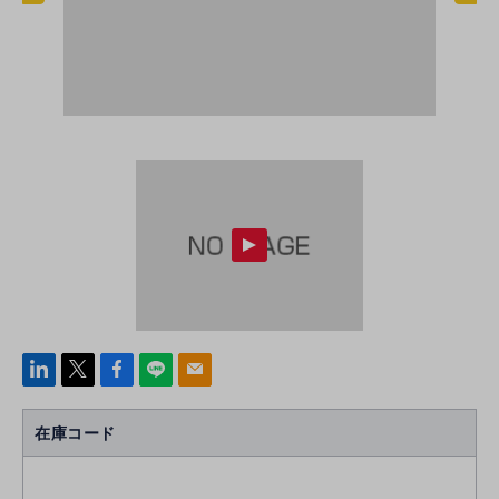
linke
x
Face
line
mail
di
b
n
oo
在庫コード
k