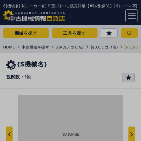
${機械名} ${メーカー名} ${型式} 中古販売詳細【#${機械ID}】| ${ローマ字}
menu
機械を探す
工具を探す
HOME
中古機械を探す
${Aカテゴリ名}
${Bカテゴリ名}
${Cカテ
{$機械名}
観閲数：1回
favo
rit
e
次
へ
へ
前